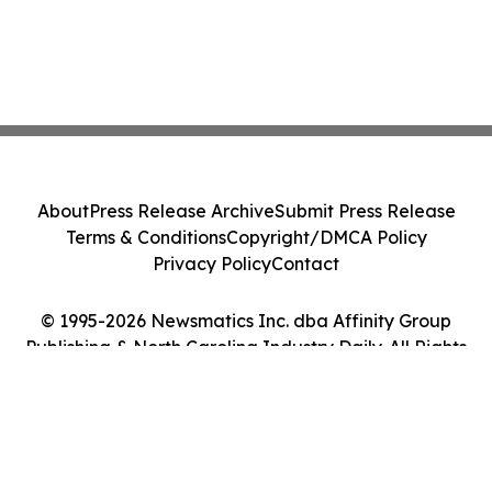
About
Press Release Archive
Submit Press Release
Terms & Conditions
Copyright/DMCA Policy
Privacy Policy
Contact
© 1995-2026 Newsmatics Inc. dba Affinity Group
Publishing & North Carolina Industry Daily. All Rights
Reserved.
Cookie Settings / Your Privacy Choices