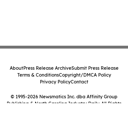
About
Press Release Archive
Submit Press Release
Terms & Conditions
Copyright/DMCA Policy
Privacy Policy
Contact
© 1995-2026 Newsmatics Inc. dba Affinity Group
Publishing & North Carolina Industry Daily. All Rights
Reserved.
Cookie Settings / Your Privacy Choices