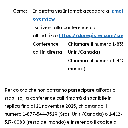
Come:
In diretta via Internet: accedere a
ir.moh
overview
Iscriversi alla conference call
all’indirizzo
https://dpregister.com/sre
Conference
Chiamare il numero 1-833-6
call in diretta:
Uniti/Canada)
Chiamare il numero 1-412-3
mondo)
Per coloro che non potranno partecipare all’orario
stabilito, la conference call rimarrà disponibile in
replica fino al 21 novembre 2025, chiamando il
numero 1-877-344-7529 (Stati Uniti/Canada) o 1‑412-
317-0088 (resto del mondo) e inserendo il codice di