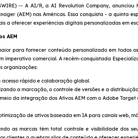
RE) -- A AI/R, a AI Revolution Company, anunciou ho
nager (AEM) nas Américas. Essa conquista - a quinta es
 a oferecer experiências digitais personalizadas em esc
vos AEM
or para fornecer conteúdo personalizado em todos os 
se um imperativo comercial. A recém-conquistada Especi
s organizações:
 acesso rápido e colaboração global.
ando a marcação, o controle de versões e a distribuição
meio da integração dos Ativos AEM com o Adobe Target 
timização de ativos baseada em IA para canais web, mó
do as marcas têm total controle e visibilidade dos seus
 clientes a quebrar silos de conteúdo e oferecer experi