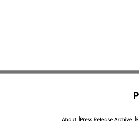
P
About
Press Release Archive
S
© 1995-2026 Newsmatics Inc