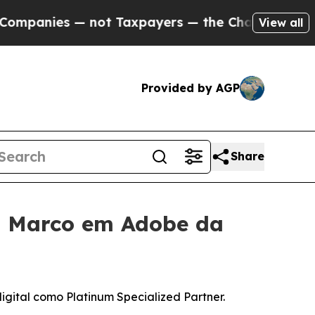
nies — not Taxpayers — the Chance to Cash in on
View all
Provided by AGP
Share
o Marco em Adobe da
ital como Platinum Specialized Partner.