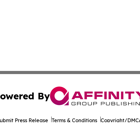
owered By
ubmit Press Release
Terms & Conditions
Copyright/DMCA
. dba Affinity Group Publishing & North Carolina Industry 