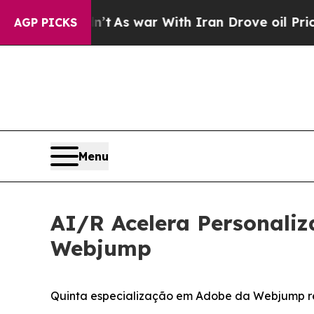
 it Didn’t
As war With Iran Drove oil Prices Hi
AGP PICKS
Menu
AI/R Acelera Personali
Webjump
Quinta especialização em Adobe da Webjump res