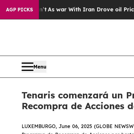
, it Didn’t
As war With Iran Drove oil Prices Hi
AGP PICKS
Menu
Tenaris comenzará un P
Recompra de Acciones d
LUXEMBURGO, June 06, 2025 (GLOBE NEWSWIRE) -