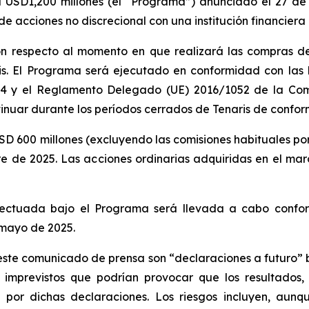
USD1,200 millones (el “Programa”) anunciado el 27 de
acciones no discrecional con una institución financiera p
on respecto al momento en que realizará las compras de
is. El Programa será ejecutado en conformidad con las l
y el Reglamento Delegado (UE) 2016/1052 de la Comis
nuar durante los períodos cerrados de Tenaris de conform
D 600 millones (excluyendo las comisiones habituales por
bre de 2025. Las acciones ordinarias adquiridas en el m
fectuada bajo el Programa será llevada a cabo confo
 mayo de 2025.
ste comunicado de prensa son “declaraciones a futuro” b
 e imprevistos que podrían provocar que los resultados
por dichas declaraciones. Los riesgos incluyen, aunq