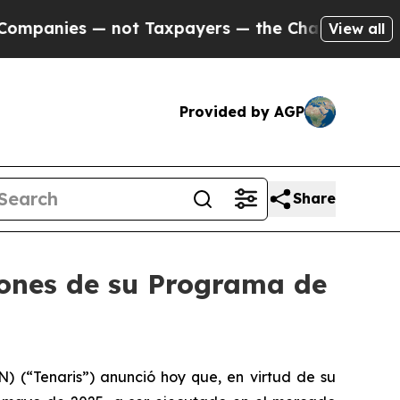
anies — not Taxpayers — the Chance to Cash in o
View all
Provided by AGP
Share
ones de su Programa de
 (“Tenaris”) anunció hoy que, en virtud de su