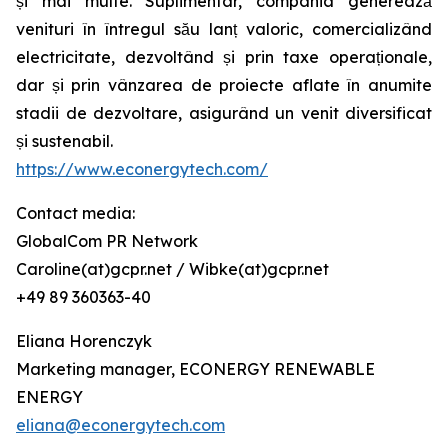
și mai multe. Suplimentar, compania generează
venituri în întregul său lanț valoric, comercializând
electricitate, dezvoltând și prin taxe operaționale,
dar și prin vânzarea de proiecte aflate în anumite
stadii de dezvoltare, asigurând un venit diversificat
și sustenabil.
https://www.econergytech.com/
Contact media:
GlobalCom PR Network
Caroline(at)gcpr.net / Wibke(at)gcpr.net
+49 89 360363-40
Eliana Horenczyk
Marketing manager, ECONERGY RENEWABLE
ENERGY
eliana@econergytech.com