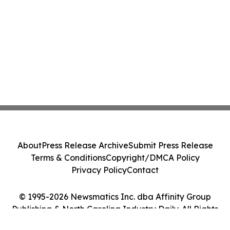
About
Press Release Archive
Submit Press Release
Terms & Conditions
Copyright/DMCA Policy
Privacy Policy
Contact
© 1995-2026 Newsmatics Inc. dba Affinity Group
Publishing & North Carolina Industry Daily. All Rights
Reserved.