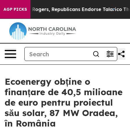
s Endorse Rogers, Republicans Endorse Talarico
The Go
AGP PICKS
Ecoenergy obține o
finanțare de 40,5 milioane
de euro pentru proiectul
său solar, 87 MW Oradea,
în România