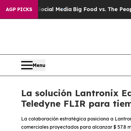
n Social Media
Big Food vs. The People. Big Food’
AGP PICKS
Menu
La solución Lantronix E
Teledyne FLIR para tiem
La colaboración estratégica posiciona a Lantro
comerciales proyectados para alcanzar $ 57.8 mi