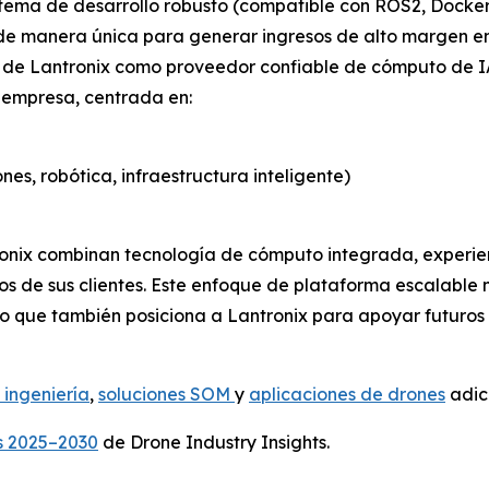
stema de desarrollo robusto (compatible con ROS2, Docker
 de manera única para generar ingresos de alto margen en
ol de Lantronix como proveedor confiable de cómputo de 
a empresa, centrada en:
es, robótica, infraestructura inteligente)
tronix combinan tecnología de cómputo integrada, experien
os de sus clientes. Este enfoque de plataforma escalable 
o que también posiciona a Lantronix para apoyar futuros
 ingeniería
,
soluciones SOM
y
aplicaciones de drones
adici
s 2025–2030
de Drone Industry Insights.