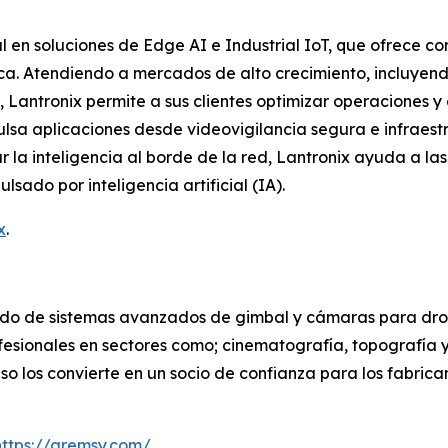
l en soluciones de Edge AI e Industrial IoT, que ofrece c
ica. Atendiendo a mercados de alto crecimiento, incluyend
 Lantronix permite a sus clientes optimizar operaciones y a
lsa aplicaciones desde videovigilancia segura e infraestru
ar la inteligencia al borde de la red, Lantronix ayuda a l
sado por inteligencia artificial (IA).
x
.
o de sistemas avanzados de gimbal y cámaras para drone
ofesionales en sectores como; cinematografía, topografía
 uso los convierte en un socio de confianza para los fabri
https://gremsy.com/
.