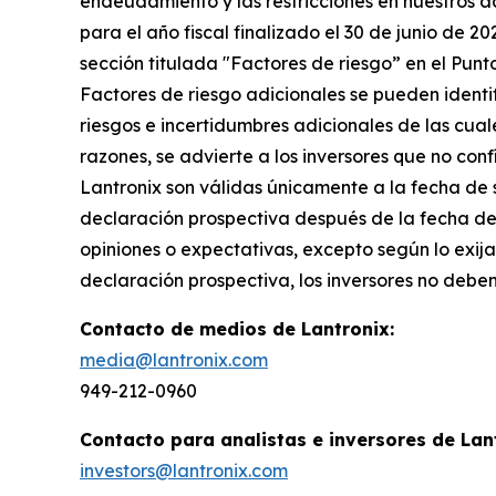
endeudamiento y las restricciones en nuestros a
para el año fiscal finalizado el 30 de junio de 2
sección titulada "Factores de riesgo” en el Punt
Factores de riesgo adicionales se pueden identif
riesgos e incertidumbres adicionales de las cua
razones, se advierte a los inversores que no co
Lantronix son válidas únicamente a la fecha de 
declaración prospectiva después de la fecha del
opiniones o expectativas, excepto según lo exij
declaración prospectiva, los inversores no debe
Contacto de medios de Lantronix:
media@lantronix.com
949-212-0960
Contacto para analistas e inversores de Lan
investors@lantronix.com