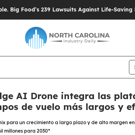
s 239 Lawsuits Against Life-Saving Policies
He’s 
dge AI Drone integra las pl
pos de vuelo más largos y ef
nix para un crecimiento a largo plazo y de alto margen e
l millones para 2030*