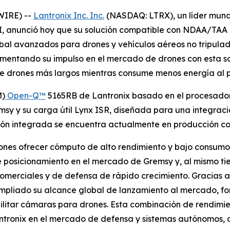
WIRE) --
Lantronix Inc. Inc.
(NASDAQ: LTRX), un líder mund
, anunció hoy que su solución compatible con NDAA/TAA 
bal avanzados para drones y vehículos aéreos no tripulad
umentando su impulso en el mercado de drones con esta s
de drones más largos mientras consume menos energía al p
M)
Open-Q™
5165RB de Lantronix basado en el procesado
sy y su carga útil Lynx ISR, diseñada para una integraci
n integrada se encuentra actualmente en producción con 
ones ofrecer cómputo de alto rendimiento y bajo consumo, 
de posicionamiento en el mercado de Gremsy y, al mismo t
comerciales y de defensa de rápido crecimiento. Gracias a
ampliado su alcance global de lanzamiento al mercado, fo
litar cámaras para drones. Esta combinación de rendimient
antronix en el mercado de defensa y sistemas autónomos,