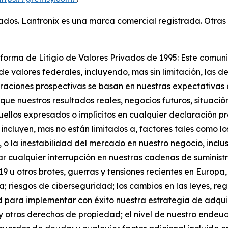
vados. Lantronix es una marca comercial registrada. Otra
forma de Litigio de Valores Privados de 1995: Este comu
de valores federales, incluyendo, mas sin limitación, las 
raciones prospectivas se basan en nuestras expectativas a
ue nuestros resultados reales, negocios futuros, situació
aquellos expresados o implícitos en cualquier declaración
 incluyen, mas no están limitados a, factores tales como 
 o la inestabilidad del mercado en nuestro negocio, inclu
ar cualquier interrupción en nuestras cadenas de suministr
u otros brotes, guerras y tensiones recientes en Europa, A
ca; riesgos de ciberseguridad; los cambios en las leyes, re
 para implementar con éxito nuestra estrategia de adquis
 y otros derechos de propiedad; el nivel de nuestro ende