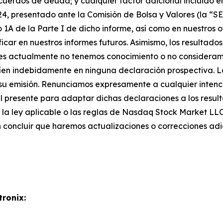
cuerdos de deuda; y cualquier factor adicional incluido e
024, presentado ante la Comisión de Bolsa y Valores (la “SE
o 1A de la Parte I de dicho informe, así como en nuestros 
icar en nuestros informes futuros. Asimismo, los resultad
les actualmente no tenemos conocimiento o no consideramo
nfíen indebidamente en ninguna declaración prospectiva. 
su emisión. Renunciamos expresamente a cualquier intenci
 presente para adaptar dichas declaraciones a los result
a la ley aplicable o las reglas de Nasdaq Stock Market LL
n concluir que haremos actualizaciones o correcciones adi
tronix: