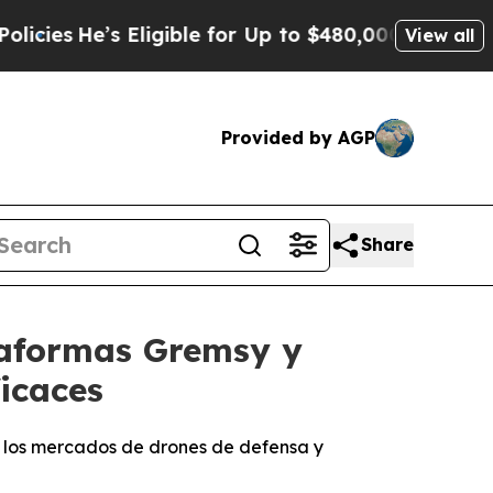
Eligible for Up to $480,000 After Being Wrongly
View all
Provided by AGP
Share
ataformas Gremsy y
icaces
n los mercados de drones de defensa y